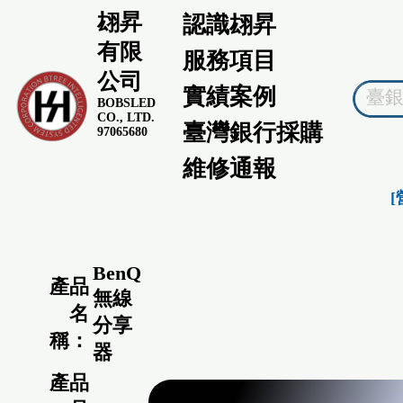
翃昇
認識翃昇
有限
服務項目
公司
實績案例
BOBSLED
CO., LTD.
臺灣銀行採購
97065680
維修通報
[
BenQ
產品
無線
名
分享
稱：
器
產品