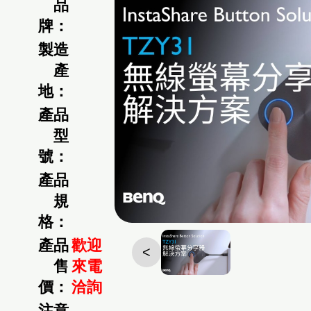
品
牌：
製造
產
地：
產品
型
號：
產品
規
格：
產品
歡迎
<
售
來電
價：
洽詢
注意