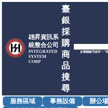
臺
銀
採
翃昇資訊系
購
統整合公司
INTEGRATED
商
多重關鍵字請用"+"
SYSTEM
CORP
品
搜
尋
服務區域
事務設備
辦公