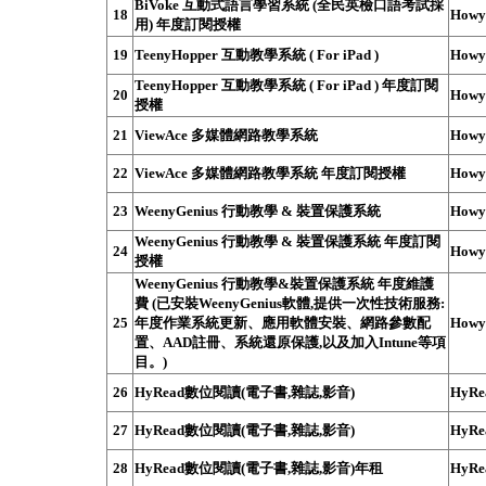
BiVoke 互動式語言學習系統 (全民英檢口語考試採
18
How
用) 年度訂閱授權
19
TeenyHopper 互動教學系統 ( For iPad )
How
TeenyHopper 互動教學系統 ( For iPad ) 年度訂閱
20
How
授權
21
ViewAce 多媒體網路教學系統
How
22
ViewAce 多媒體網路教學系統 年度訂閱授權
How
23
WeenyGenius 行動教學 & 裝置保護系統
How
WeenyGenius 行動教學 & 裝置保護系統 年度訂閱
24
How
授權
WeenyGenius 行動教學&裝置保護系統 年度維護
費 (已安裝WeenyGenius軟體,提供一次性技術服務:
25
年度作業系統更新、應用軟體安裝、網路參數配
How
置、AAD註冊、系統還原保護,以及加入Intune等項
目。)
26
HyRead數位閱讀(電子書,雜誌,影音)
HyRe
27
HyRead數位閱讀(電子書,雜誌,影音)
HyRe
28
HyRead數位閱讀(電子書,雜誌,影音)年租
HyRe