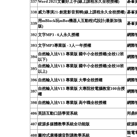
337
Word 2021文書好上手(線上課程永久全校授權)
碁峯
338
威力導演21-創意影音剪輯(線上課程永久全校授權)
碁峯
用mBlock玩mBot機器人互動程式設計(最新加強
339
碁峯
版)
392
文字MP3 - 6人永久授權
網際
393
文字MP3專業版 - 3人一年授權
網際
自然輸入法V13 專業版 國中小全校授權(全校12班
394
網際
以下)
自然輸入法V13 專業版 國中小全校授權(全校30班
395
網際
以上)
396
自然輸入法V13 專業版 大學全校授權
網際
自然輸入法V13 專業版 大專院校電腦教室100台授
397
網際
權
398
自然輸入法V13 專業版 高中職全校授權
網際
406
英語互動口語學習系統
邦鼎
407
鋐源多媒體教學系統全功能版
鋐源
龍電
408
圖控式廣播擴音對講教學系統