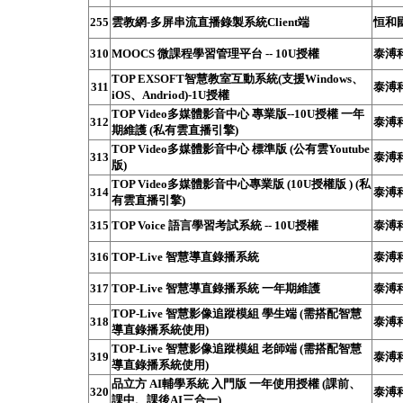
255
雲教網-多屏串流直播錄製系統Client端
恒和
310
MOOCS 微課程學習管理平台 -- 10U授權
泰溥
TOP EXSOFT智慧教室互動系統(支援Windows、
311
泰溥
iOS、Andriod)-1U授權
TOP Video多媒體影音中心 專業版--10U授權 一年
312
泰溥
期維護 (私有雲直播引擎)
TOP Video多媒體影音中心 標準版 (公有雲Youtube
313
泰溥
版)
TOP Video多媒體影音中心專業版 (10U授權版 ) (私
314
泰溥
有雲直播引擎)
315
TOP Voice 語言學習考試系統 -- 10U授權
泰溥
316
TOP-Live 智慧導直錄播系統
泰溥
317
TOP-Live 智慧導直錄播系統 一年期維護
泰溥
TOP-Live 智慧影像追蹤模組 學生端 (需搭配智慧
318
泰溥
導直錄播系統使用)
TOP-Live 智慧影像追蹤模組 老師端 (需搭配智慧
319
泰溥
導直錄播系統使用)
品立方 AI輔學系統 入門版 一年使用授權 (課前、
320
泰溥
課中、課後AI三合一)