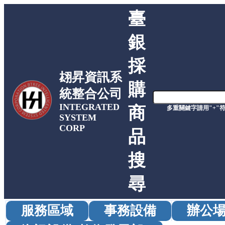
臺
銀
採
翃昇資訊系
購
統整合公司
INTEGRATED
商
多重關鍵字請用"+"
SYSTEM
CORP
品
搜
尋
服務區域
事務設備
辦公