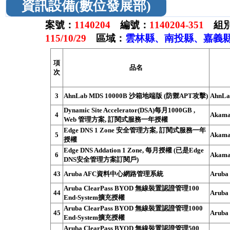
資訊設備(數位發展部)
案號：
1140204
編號：
1140204-351
組別
115/10/29
區域：
雲林縣、南投縣、嘉義縣
項
品名
次
3
AhnLab MDS 10000B 沙箱地端版 (防禦APT攻擊)
AhnLa
Dynamic Site Accelerator(DSA)每月1000GB ,
4
Akama
Web 管理方案, 訂閱式服務一年授權
Edge DNS 1 Zone 安全管理方案, 訂閱式服務一年
5
Akama
授權
Edge DNS Addation 1 Zone, 每月授權 (已是Edge
6
Akama
DNS安全管理方案訂閱戶)
43
Aruba AFC資料中心網路管理系統
Aruba
Aruba ClearPass BYOD 無線裝置認證管理100
44
Aruba
End-System擴充授權
Aruba ClearPass BYOD 無線裝置認證管理1000
45
Aruba
End-System擴充授權
Aruba ClearPass BYOD 無線裝置認證管理500