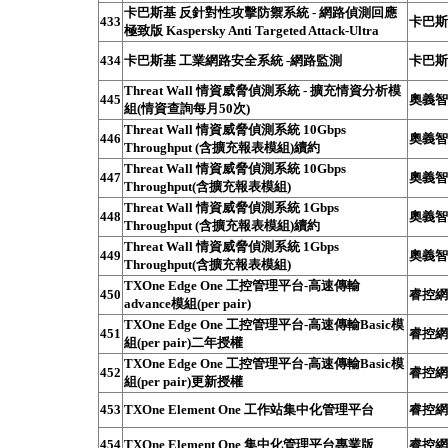
卡巴斯基 反針對性攻擊防禦系統 - 網路偵測回應
433
卡巴斯基
極致版 Kaspersky Anti Targeted Attack-Ultra
434
卡巴斯基 工業網路安全系統 -網路監測
卡巴斯基
Threat Wall 情資威脅偵測系統 - 擴充情資分析模
445
奧義智慧
組(情資查詢每月50次)
Threat Wall 情資威脅偵測系統 10Gbps
446
奧義智慧
Throughput (含擴充報表模組)續約
Threat Wall 情資威脅偵測系統 10Gbps
447
奧義智慧
Throughput(含擴充報表模組)
Threat Wall 情資威脅偵測系統 1Gbps
448
奧義智慧
Throughput (含擴充報表模組)續約
Threat Wall 情資威脅偵測系統 1Gbps
449
奧義智慧
Throughput(含擴充報表模組)
TXOne Edge One 工控管理平台-高速傳輸
450
睿控網
advance模組(per pair)
TXOne Edge One 工控管理平台-高速傳輸Basic模
451
睿控網
組(per pair)二年授權
TXOne Edge One 工控管理平台-高速傳輸Basic模
452
睿控網
組(per pair)更新授權
453
TXOne Element One 工作站集中化管理平台
睿控網
454
TXOne Element One 集中化管理平台專業版
睿控網