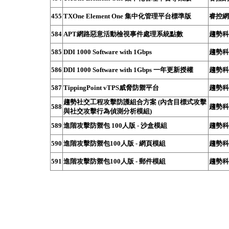
455
TXOne Element One 集中化管理平台標準版
睿控網
584
APT網路惡意活動檢視事件處理系統點數
趨勢科
585
DDI 1000 Software with 1Gbps
趨勢科
586
DDI 1000 Software with 1Gbps 一年更新授權
趨勢科
587
TippingPoint vTPS威脅防禦平台
趨勢科
趨勢社交工程攻擊防護組合方案 (內含目標式攻擊
588
趨勢科
與社交攻擊行為偵測分析模組)
589
進階攻擊防禦包 100人版 - 沙盒模組
趨勢科
590
進階攻擊防禦包100人版 - 網頁模組
趨勢科
591
進階攻擊防禦包100人版 - 郵件模組
趨勢科