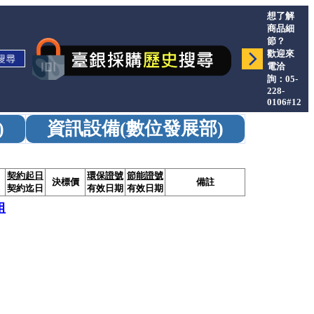
想了解
商品細
節？
歡迎來
電洽
詢：05-
228-
0106#12
)
資訊設備(數位發展部)
契約起日
環保證號
節能證號
決標價
備註
契約迄日
有效日期
有效日期
姐