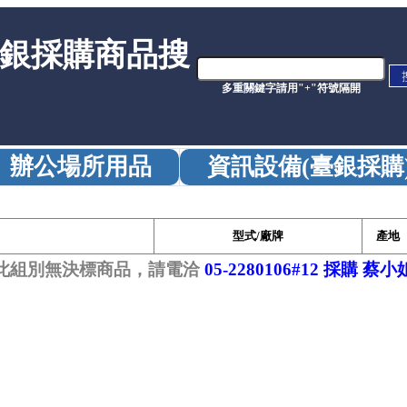
銀採購商品搜
多重關鍵字請用"+"符號隔開
辦公場所用品
資訊設備(臺銀採購
型式/廠牌
產地
此組別無決標商品，請電洽
05-2280106#12 採購 蔡小