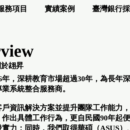
服務項目
實績案例
臺灣銀行採
view
關於翃昇
96年，深耕教育市場超過30年，為長
專業系統整合服務商。
客戶資訊解決方案並提升團隊工作能力
」作出具體工作行為，更自民國90年起便
實力；同時，我們取得華碩（ASUS）、