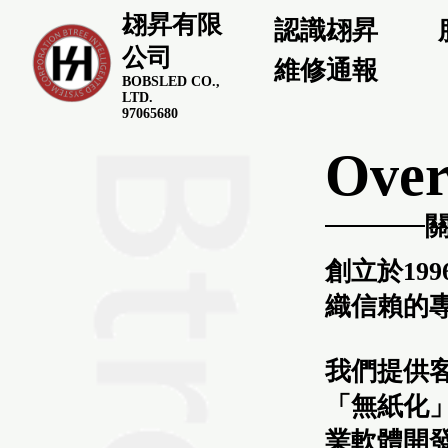
翃昇有限
認識翃昇
公司
維修通報
BOBSLED CO.,
LTD.
97065680
Over
創立於19
織信賴的
我們提供
「無紙化
業軟體開發