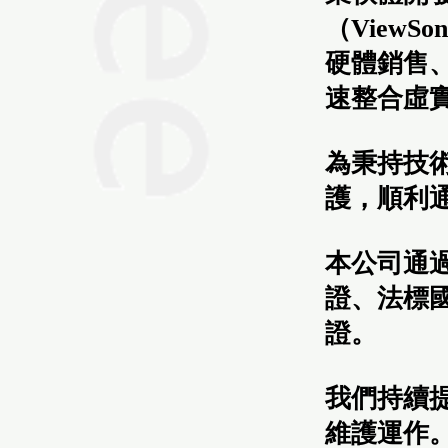
（View
硬體銷售
速整合虛
為秉持技
護，順利通
本公司通過法
證、法標國際
證。
我們持續
維護運作