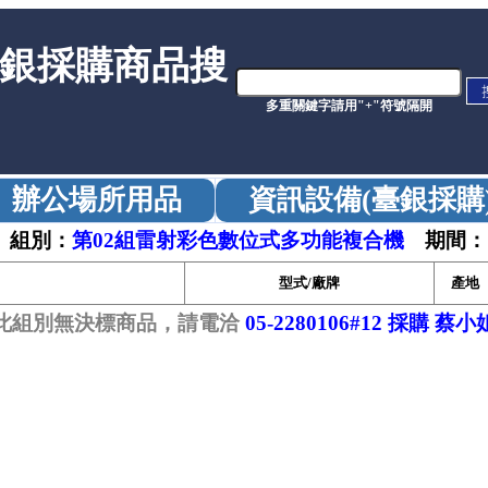
銀採購商品搜
多重關鍵字請用"+"符號隔開
辦公場所用品
資訊設備(臺銀採購
組別：
第02組雷射彩色數位式多功能複合機
期間：
型式/廠牌
產地
此組別無決標商品，請電洽
05-2280106#12 採購 蔡小