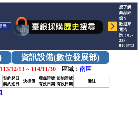
想了解
商品細
節？
歡迎來
電洽
詢：05-
228-
0106#12
)
資訊設備(數位發展部)
113/12/13 ~ 114/11/30
區域：
南區
契約起日
環保證號
節能證號
決標價
備註
契約迄日
有效日期
有效日期
姐