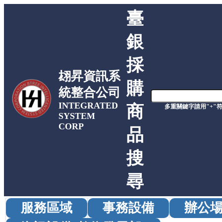
臺
銀
採
翃昇資訊系
購
統整合公司
INTEGRATED
商
多重關鍵字請用"+"
SYSTEM
CORP
品
搜
尋
服務區域
事務設備
辦公