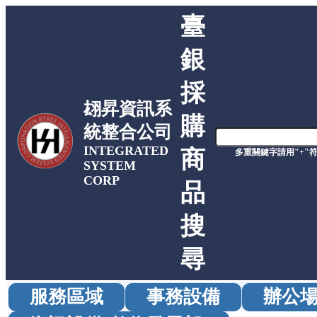
臺
銀
採
翃昇資訊系
購
統整合公司
INTEGRATED
商
多重關鍵字請用"+"
SYSTEM
CORP
品
搜
尋
服務區域
事務設備
辦公