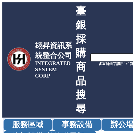
臺
銀
採
翃昇資訊系
購
統整合公司
INTEGRATED
商
多重關鍵字請用"+"
SYSTEM
CORP
品
搜
尋
服務區域
事務設備
辦公