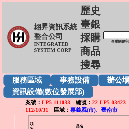
歷史
臺銀
翃昇資訊系統
採購
整合公司
多重關鍵字
INTEGRATED
商品
SYSTEM CORP
搜尋
服務區域
事務設備
辦公
資訊設備(數位發展部)
案號：
LP5-111033
編號：
22-LP5-03423
112/10/31
區域：
嘉義縣(市)、臺南市
項
品名
次