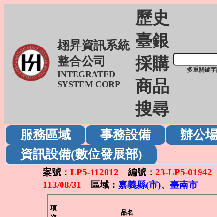
歷史
臺銀
翃昇資訊系統
採購
整合公司
多重關鍵字
INTEGRATED
商品
SYSTEM CORP
搜尋
服務區域
事務設備
辦公
資訊設備(數位發展部)
案號：
LP5-112012
編號：
23-LP5-01942
113/08/31
區域：
嘉義縣(市)、臺南市
項
品名
次