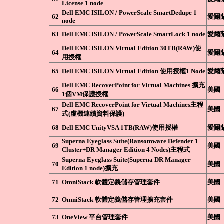
License 1 node
Dell EMC ISILON / PowerScale SmartDedupe 1
62
愛爾
node
63
Dell EMC ISILON / PowerScale SmartLock 1 node
愛爾
Dell EMC ISILON Virtual Edition 30TB(RAW)使
64
愛爾
用授權
65
Dell EMC ISILON Virtual Edition 使用授權1 Node
愛爾
Dell EMC RecoverPoint for Virtual Machines 擴充
66
美國
1個VM保護授權
Dell EMC RecoverPoint for Virtual Machines主程
67
美國
式(虛機連續資料保護)
68
Dell EMC UnityVSA 1TB(RAW)使用授權
愛爾
Superna Eyeglass Suite(Ransomware Defender 1
69
美國
Cluster+DR Manager Edition 4 Nodes)主程式
Superna Eyeglass Suite(Superna DR Manager
70
美國
Edition 1 node)擴充
71
OmniStack 軟體定義儲存管理套件
美國
72
OmniStack 軟體定義儲存管理擴充套件
美國
73
OneView 平台管理套件
美國