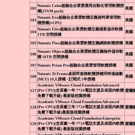
Nutanix Calm超融合企業雲應用自動化管理軟體授
102
美國
權(25VM pack)
Nutanix Era超融合企業雲軟體定義資料庫管理軟
103
美國
體授權(vCPU)
Nutanix Files超融合企業雲軟體定義檔案儲存軟體
104
美國
1TB 空間授權
105
Nutanix Flow超融合企業雲軟體定義網路軟體授權
美國
Nutanix Objects超融合企業雲軟體定義物件儲存軟
106
美國
體 10TB 空間授權
107
Nutanix Prism Pro超融合企業雲管理軟體授權
美國
Nutanix Xi Frame桌面即服務軟體授權同時連線數
108
美國
(MCU) 10人授權 - 訂閱式 1年授權
Academic VMware Cloud Foundation Advanced
(Per CPU)(含原廠一年 7*24電話支援及保固內軟體
127
愛爾
免費下載升級) 最新版校園授權
Academic VMware Cloud Foundation Advanced
(Per CPU)(含原廠三年 7*24電話支援及保固內軟體
128
愛爾
免費下載升級)最新版校園授權
Academic VMware Cloud Foundation Enterprise
(Per CPU)(含原廠一年 7*24電話支援及保固內軟體
129
愛爾
免費下載升級) 最新版校園授權
Academic VMware Cloud Foundation Enterprise