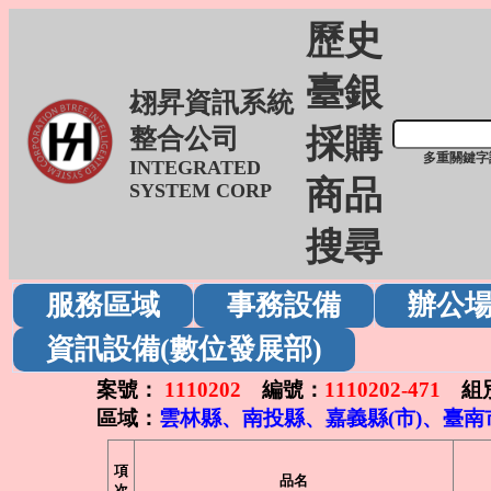
歷史
臺銀
翃昇資訊系統
採購
整合公司
多重關鍵字
INTEGRATED
商品
SYSTEM CORP
搜尋
服務區域
事務設備
辦公
資訊設備(數位發展部)
案號：
1110202
編號：
1110202-471
組
區域：
雲林縣、南投縣、嘉義縣(市)、臺南
項
品名
次