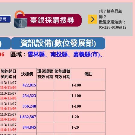
想了解商品細
節？
歡迎來電洽詢：
05-228-0106#12
)
資訊設備(數位發展部)
06
區域：
雲林縣、南投縣、嘉義縣(市)、
契約起日
環保證號
節能證號
決標價
備註
契約迄日
有效日期
有效日期
113/11/07
422,815
1-100
114/11/06
113/11/07
254,523
1-100
114/11/06
113/11/07
356,248
1-100
114/11/06
113/11/07
1,632,567
1-20
114/11/06
113/11/07
344,845
1-20
114/11/06