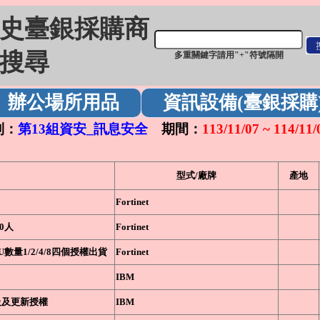
史臺銀採購商
搜尋
多重關鍵字請用"+"符號隔開
辦公場所用品
資訊設備(臺銀採購
：
第13組資安_訊息安全
期間：
113/11/07 ~ 114/11/
型式/廠牌
產地
Fortinet
0人
Fortinet
U數量1/2/4/8四個授權出貨
Fortinet
IBM
體升級及更新授權
IBM