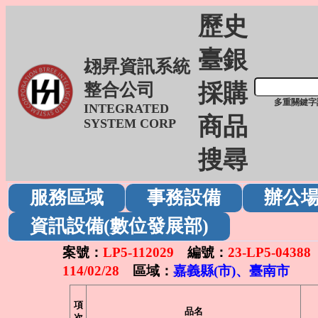
歷史
臺銀
翃昇資訊系統
採購
整合公司
多重關鍵字
INTEGRATED
商品
SYSTEM CORP
搜尋
服務區域
事務設備
辦公
資訊設備(數位發展部)
案號：
LP5-112029
編號：
23-LP5-04388
114/02/28
區域：
嘉義縣(市)、臺南市
項
品名
次