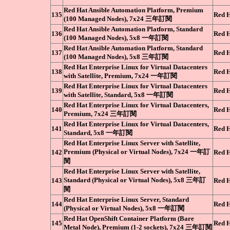
Red Hat Ansible Automation Platform, Premium
135
Red 
(100 Managed Nodes), 7x24 三年訂閱
Red Hat Ansible Automation Platform, Standard
136
Red 
(100 Managed Nodes), 5x8 一年訂閱
Red Hat Ansible Automation Platform, Standard
137
Red 
(100 Managed Nodes), 5x8 三年訂閱
Red Hat Enterprise Linux for Virtual Datacenters
138
Red 
with Satellite, Premium, 7x24 一年訂閱
Red Hat Enterprise Linux for Virtual Datacenters
139
Red 
with Satellite, Standard, 5x8 一年訂閱
Red Hat Enterprise Linux for Virtual Datacenters,
140
Red 
Premium, 7x24 三年訂閱
Red Hat Enterprise Linux for Virtual Datacenters,
141
Red 
Standard, 5x8 一年訂閱
Red Hat Enterprise Linux Server with Satellite,
Premium (Physical or Virtual Nodes), 7x24 一年訂
142
Red 
閱
Red Hat Enterprise Linux Server with Satellite,
Standard (Physical or Virtual Nodes), 5x8 三年訂
143
Red 
閱
Red Hat Enterprise Linux Server, Standard
144
Red 
(Physical or Virtual Nodes), 5x8 一年訂閱
Red Hat OpenShift Container Platform (Bare
145
Red 
Metal Node), Premium (1-2 sockets), 7x24 三年訂閱