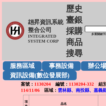
歷史
臺銀
翃昇資訊系統
採購
整合公司
多重關鍵字
INTEGRATED
商品
SYSTEM CORP
搜尋
服務區域
事務設備
辦公
資訊設備(數位發展部)
案號：
1130204
編號：
1130204-332
組別
114/11/06
區域：
雲林縣、南投縣、嘉義縣
項
品名
次