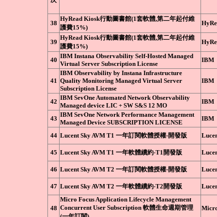
HyRead Kiosk行動圖書館(1套軟體,第二年起付維
38
HyRe
護費15%)
HyRead Kiosk行動圖書館(1套軟體,第二年起付維
39
HyRe
護費15%)
IBM Instana Observability Self-Hosted Managed
40
IBM
Virtual Server Subscription License
IBM Observability by Instana Infrastructure
41
Quality Monitoring Managed Virtual Server
IBM
Subscription License
IBM SevOne Automated Network Observability
42
IBM
Managed device LIC + SW S&S 12 MO
IBM SevOne Network Performance Management
43
IBM
Managed Device SUBSCRIPTION LICENSE
44
Lucent Sky AVM T1 一年訂閱軟體授權-開發版
Lucen
45
Lucent Sky AVM T1 一年軟體續約-T1開發版
Lucen
46
Lucent Sky AVM T2 一年訂閱軟體授權-開發版
Lucen
47
Lucent Sky AVM T2 一年軟體續約-T2開發版
Lucen
Micro Focus Application Lifecycle Management
Concurrent User Subscription 軟體生命週期管理
48
Micr
(一年訂閱)