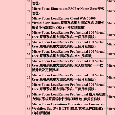
58
Micr
管理)
Micro Focus Dimensions RM Per Name User(需求
59
Micr
管理)
Micro Focus LoadRunner Cloud Web 50000
Virtual User Hours 應用系統壓力測試系統 虛擬使
60
Micr
用者小時點數SaaS版 (一年軟體授權)
Micro Focus LoadRunner Professional 100 Virtual
61
Micr
User 應用系統壓力測試系統 (一個月租賃版)
Micro Focus LoadRunner Professional 100 Virtual
62
Micr
User 應用系統壓力測試系統 (三個月租賃版)
Micro Focus LoadRunner Professional 100 Virtual
63
Micr
User 應用系統壓力測試系統 (永久授權版)
Micro Focus LoadRunner Professional 100 Virtual
User 應用系統壓力測試系統 (永久授權版) 一年軟
64
Micr
體升級及更新授權
Micro Focus LoadRunner Professional 500 Virtual
65
Micr
User 應用系統壓力測試系統 (一個月租賃版)
Micro Focus LoadRunner Professional 500 Virtual
66
Micr
User 應用系統壓力測試系統 (三個月租賃版)
Micro Focus LoadRunner Professional 應用系統壓
67
Micr
力測試系統暨雲端特性測試服務包 (租賃服務版)
Micro Focus Operations Orchestration Concurrent
Workflow Sub SW E-LTU (維運/業務流程自動化) -
68
Micr
1年訂閱授權