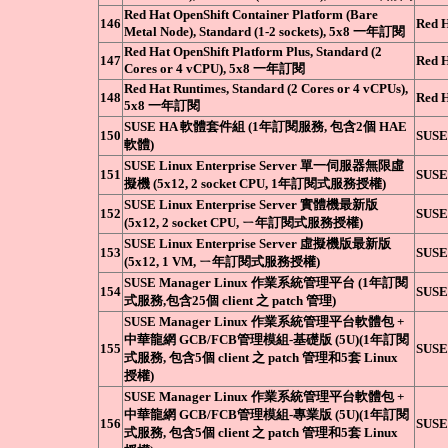
Red Hat OpenShift Container Platform (Bare
146
Red 
Metal Node), Standard (1-2 sockets), 5x8 一年訂閱
Red Hat OpenShift Platform Plus, Standard (2
147
Red 
Cores or 4 vCPU), 5x8 一年訂閱
Red Hat Runtimes, Standard (2 Cores or 4 vCPUs),
148
Red 
5x8 一年訂閱
SUSE HA 軟體套件組 (1年訂閱服務, 包含2個 HAE
150
SUSE
軟體)
SUSE Linux Enterprise Server 單一伺服器無限虛
151
SUSE
擬機 (5x12, 2 socket CPU, 1年訂閱式服務授權)
SUSE Linux Enterprise Server 實體機最新版
152
SUSE
(5x12, 2 socket CPU, ㄧ年訂閱式服務授權)
SUSE Linux Enterprise Server 虛擬機版最新版
153
SUSE
(5x12, 1 VM, ㄧ年訂閱式服務授權)
SUSE Manager Linux 作業系統管理平台 (1年訂閱
154
SUSE
式服務,包含25個 client 之 patch 管理)
SUSE Manager Linux 作業系統管理平台軟體包 +
中華龍網 GCB/FCB管理模組-基礎版 (5U)(1年訂閱
155
SUSE
式服務, 包含5個 client 之 patch 管理和5套 Linux
授權)
SUSE Manager Linux 作業系統管理平台軟體包 +
中華龍網 GCB/FCB管理模組-專業版 (5U)(1年訂閱
156
SUSE
式服務, 包含5個 client 之 patch 管理和5套 Linux