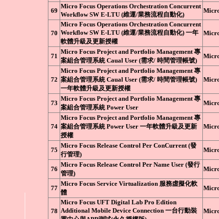
Micro Focus Operations Orchestration Concurrent
69
Micr
Workflow SW E-LTU (維運/業務流程自動化)
Micro Focus Operations Orchestration Concurrent
Workflow SW E-LTU (維運/業務流程自動化) 一年
70
Micr
軟體升級及更新授權
Micro Focus Project and Portfolio Management 專
71
Micr
案組合管理系統 Caual User (需求/ 時間管理帳號)
Micro Focus Project and Portfolio Management 專
72
案組合管理系統 Caual User (需求/ 時間管理帳號)
Micr
一年軟體升級及更新授權
Micro Focus Project and Portfolio Management 專
73
Micr
案組合管理系統 Power User
Micro Focus Project and Portfolio Management 專
74
案組合管理系統 Power User 一年軟體升級及更新
Micr
授權
Micro Focus Release Control Per ConCurrent (發
75
Micr
行管理)
Micro Focus Release Control Per Name User (發行
76
Micr
管理)
Micro Focus Service Virtualization 服務虛擬化軟
77
Micr
體
Micro Focus UFT Digital Lab Pro Edition
Additional Mobile Device Connection 一台行動裝
78
Micr