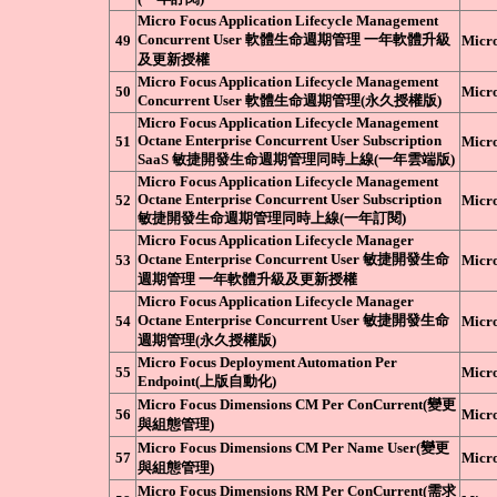
Micro Focus Application Lifecycle Management
Concurrent User 軟體生命週期管理 一年軟體升級
49
Micr
及更新授權
Micro Focus Application Lifecycle Management
50
Micr
Concurrent User 軟體生命週期管理(永久授權版)
Micro Focus Application Lifecycle Management
Octane Enterprise Concurrent User Subscription
51
Micr
SaaS 敏捷開發生命週期管理同時上線(一年雲端版)
Micro Focus Application Lifecycle Management
Octane Enterprise Concurrent User Subscription
52
Micr
敏捷開發生命週期管理同時上線(一年訂閱)
Micro Focus Application Lifecycle Manager
Octane Enterprise Concurrent User 敏捷開發生命
53
Micr
週期管理 一年軟體升級及更新授權
Micro Focus Application Lifecycle Manager
Octane Enterprise Concurrent User 敏捷開發生命
54
Micr
週期管理(永久授權版)
Micro Focus Deployment Automation Per
55
Micr
Endpoint(上版自動化)
Micro Focus Dimensions CM Per ConCurrent(變更
56
Micr
與組態管理)
Micro Focus Dimensions CM Per Name User(變更
57
Micr
與組態管理)
Micro Focus Dimensions RM Per ConCurrent(需求