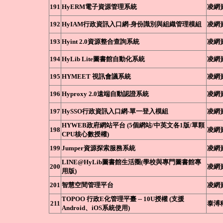
191
HyERM電子資源管理系統
凌網
192
HyIAM行政資訊入口網-身份識別與組織管理模組
凌網
193
Hyint 2.0資源整合查詢系統
凌網
194
HyLib Lite圖書館自動化系統
凌網
195
HYMEET 視訊會議系統
凌網
196
Hyproxy 2.0遠端自動認證系統
凌網
197
HySSO行政資訊入口網-單一登入模組
凌網
HYWEB政府網站平台 (5個網站/中英文各1版/單顆
198
凌網
CPU核心數授權)
199
Jumper資源探索服務系統
凌網
LINE@HyLib圖書館生活圈(學校與專門圖書館專
200
凌網
用版)
201
智慧空間管理平台
凌網
TOPOO 行政E化管理平臺 -- 10U授權 (支援
211
泰溥
Android、iOS系統使用)