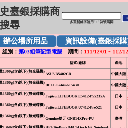
史臺銀採購商
搜尋
多重關鍵字請用"+"符號隔開
辦公場所用品
資訊設備(臺銀採購
組別：
第03組筆記型電腦
期間：
111/12/01 ~ 112/1
型式/廠牌
產地
量1360g(含)以下)(無光碟機)
ASUS B5402CB
中國大陸
量1360g(含)以下)(無光碟機)
DELL Latitude 5430
中國大陸
量1360g(含)以下)(無光碟機)
Fujitsu LIFEBOOK E5412-PS5235A
日本
量1360g(含)以下)(無光碟機)
Fujitsu LIFEBOOK U7412-Pro521
日本
量1360g(含)以下)(無光碟機)
Genuine捷元 GNB14XPro-PU
臺灣
量1360g(含)以下)(無光碟機)
HP EliteBook 840 14 inch G9 Notebook