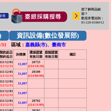
想了解商品細
節？
歡迎來電洽詢：
05-228-0106#12
)
資訊設備(數位發展部)
2/31
區域：
嘉義縣(市)、臺南市
契約起日
環保證號
節能證號
決標價
備註
契約迄日
有效日期
有效日期
111/12/01
20755
31,097
112/12/31
(114/10/20)
111/12/01
20109
31,097
112/12/31
(114/06/09)
111/12/01
31,097
112/12/31
111/12/01
31,097
112/12/31
111/12/01
20792
31,097
112/12/31
(114/11/09)
111/12/01
20192