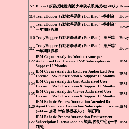
52
Dr.eyeX教育授權經濟版 大專院校系所授權(500人)
Dr.
114
TeenyHopper 行動教學系統 ( For iPad ) - 控制台
How
TeenyHopper 行動教學系統 ( For iPad ) - 控制台/
115
How
一年期限授權
116
TeenyHopper 行動教學系統 ( For iPad ) - 用戶端
How
TeenyHopper 行動教學系統 ( For iPad ) - 用戶端/
117
How
一年期限授權
IBM Cognos Analytics Administrator per
122
Authorized User License + SW Subscription &
IBM
Support 12 Months
IBM Cognos Analytics Explorer Authorized User
123
IBM
License + SW Subscription & Support 12 Months
IBM Cognos Analytics User Authorized User
124
IBM
License + SW Subscription & Support 12 Months
IBM Cognos Analytics Viewer Authorized User
125
IBM
License + SW Subscription & Support 12 Months
IBM Robotic Process Automation Attended Bot
Agent Concurrent Connection Subscription License
126
IBM
(add-on 加購, 半自動機器人) (一年訂閱)
IBM Robotic Process Automation Environment
Subscription License (add-on 加購, 控制中心)(一年
127
IBM
訂閱)