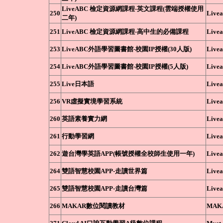
LiveABC 檢定資源網課程-英文課程(雲端授權使用
250
Livea
二年)
251
LiveABC 檢定資源網課程-高中生的必備課程
Livea
253
LiveABC外語學習圖書館-校園IP授權(30人版)
Livea
254
LiveABC外語學習圖書館-校園IP授權(5人版)
Livea
255
Live日本語
Livea
256
VR虛擬實境學習系統
Livea
260
英語素養實力網
Livea
261
行動學習網
Livea
262
遊台灣學英語APP(帳號授權全校師生使用一年)
Livea
264
雙語智慧校園APP-走讀世界篇
Livea
265
雙語智慧校園APP-走讀台灣篇
Livea
266
MAKAR數位閱讀教材
MAK