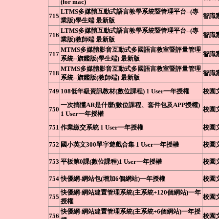
(for mac)
LTMS多媒體互動式語言教學系統暨管理平台--(專
715
智識
業版)學生端 最新版
LTMS多媒體互動式語言教學系統暨管理平台--(專
716
智識
業版)教師端 最新版
MTMS多媒體影音互動式多國語言教室暨評量管理
717
智識
系統--旗艦版(學生端) 最新版
MTMS多媒體影音互動式多國語言教室暨評量管理
718
智識
系統--旗艦版(教師端) 最新版
749
108低年級資訊教材(數位課程) 1 User一年授權
校園
一次搞懂AR是什麼(數位課程、套件包及APP授權)
750
校園
1 User一年授權
751
作業繳交系統 1 User一年授權
校園
752
國小英文300單字遊戲合集 1 User一年授權
校園
753
平板第0課(數位課程)1 User一年授權
校園
754
快優網-網站包(增加6個網站)一年授權
校園
快優網-網站建置管理系統(主系統+120個網站)一年
755
校園
授權
快優網-網站建置管理系統(主系統+6個網站)一年授
756
校園