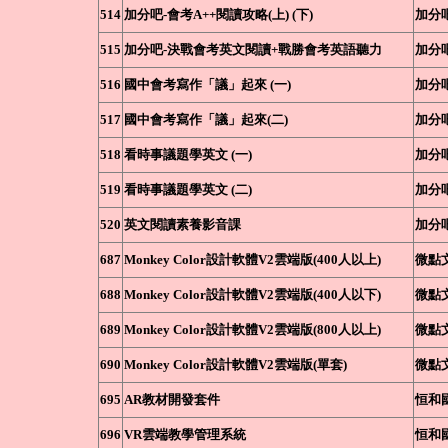
514
加分吧-會考A++閱讀攻略(上) (下)
加分
515
加分吧-決戰會考英文閱讀+戰勝會考英語聽力
加分
516
國中會考寫作「議」起來 (一)
加分
517
國中會考寫作「議」起來(二)
加分
518
看時事議題學英文 (一)
加分
519
看時事議題學英文 (二)
加分
520
英文閱讀素養影音課
加分
687
Monkey Color設計軟體V2雲端版(400人以上)
微點
688
Monkey Color設計軟體V2雲端版(400人以下)
微點
689
Monkey Color設計軟體V2雲端版(800人以上)
微點
690
Monkey Color設計軟體V2雲端版(單套)
微點
695
AR教材開發套件
恒和
696
VR雲端教學管理系統
恒和