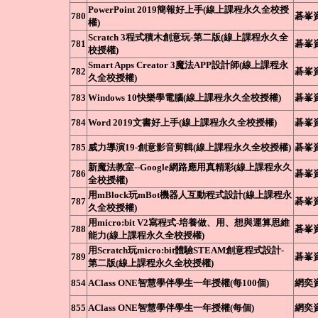
PowerPoint 2019簡報好上手(線上課程永久全校授
780
碁峯
權)
Scratch 3程式積木創意玩-第二版(線上課程永久全
781
碁峯
校授權)
Smart Apps Creator 3魔法APP設計師(線上課程永
782
碁峯
久全校授權)
783
Windows 10快樂學電腦(線上課程永久全校授權)
碁峯
784
Word 2019文書好上手(線上課程永久全校授權)
碁峯
785
威力導演19-創意影音剪輯(線上課程永久全校授權)
碁峯
新魔法教室--Google網路應用真精彩(線上課程永久
786
碁峯
全校授權)
用mBlock玩mBot機器人互動程式設計(線上課程永
787
碁峯
久全校授權)
用micro:bit V2寫程式-培養做、用、想與運算思維
788
碁峯
能力(線上課程永久全校授權)
用Scratch玩micro:bit體驗STEAM創意程式設計-
789
碁峯
第二版(線上課程永久全校授權)
854
AClass ONE智慧學伴學生一年授權(每100個)
網奕
855
AClass ONE智慧學伴學生一年授權(每個)
網奕