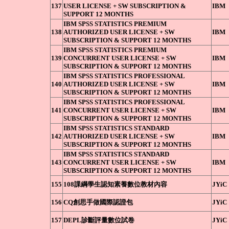
137
USER LICENSE + SW SUBSCRIPTION &
IBM
SUPPORT 12 MONTHS
IBM SPSS STATISTICS PREMIUM
138
AUTHORIZED USER LICENSE + SW
IBM
SUBSCRIPTION & SUPPORT 12 MONTHS
IBM SPSS STATISTICS PREMIUM
139
CONCURRENT USER LICENSE + SW
IBM
SUBSCRIPTION & SUPPORT 12 MONTHS
IBM SPSS STATISTICS PROFESSIONAL
140
AUTHORIZED USER LICENSE + SW
IBM
SUBSCRIPTION & SUPPORT 12 MONTHS
IBM SPSS STATISTICS PROFESSIONAL
141
CONCURRENT USER LICENSE + SW
IBM
SUBSCRIPTION & SUPPORT 12 MONTHS
IBM SPSS STATISTICS STANDARD
142
AUTHORIZED USER LICENSE + SW
IBM
SUBSCRIPTION & SUPPORT 12 MONTHS
IBM SPSS STATISTICS STANDARD
143
CONCURRENT USER LICENSE + SW
IBM
SUBSCRIPTION & SUPPORT 12 MONTHS
155
108課綱學生認知素養數位教材內容
JYiC
156
CQ創思手做國際認證包
JYiC
157
DEPL診斷評量數位試卷
JYiC