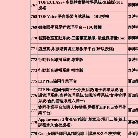
TOP ECLASS+ 多媒體廣播教學系統-無線版-10U
767
泰溥
授權
768
TOP Voice 語言學習考試系統 -- 10U授權
泰溥
769
微校園學習歷程管理平台 -- 10U授權
泰溥
770
智慧教室互動系統-三螢幕互動版 (最低採購量15u)
泰溥
771
虛擬實境/擴增實境互動教學平台(班級授權)
泰溥
772
行動影音導播系統 專業版
泰溥
773
行動影音導播系統 標準版
泰溥
775
EIP Plus協同作業平台
百加
EIP Plus協同作業平台外掛系統(電子表單系統/會
776
議管理系統/客戶管理系統/知識管理系統/文件管理
百加
系統/合約管理系統六擇一)
協同作業平台加購人數授權(需搭配EIP Plus協同作
777
百加
業平台)
App Inventor 2魔法APP設計創意班-增訂二版(線上
778
碁峯
課程永久全校授權)
779
Google網路應用真精彩(線上課程永久全校授權)
碁峯