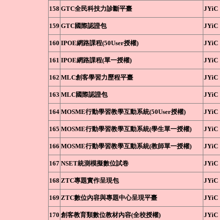
158
GTC全民科技力診斷平臺
JYiC
159
GTC國際認證包
JYiC
160
IPOE網路課程(50User授權)
JYiC
161
IPOE網路課程(單一授權)
JYiC
162
MLC創客學習力歷程平臺
JYiC
163
MLC國際認證包
JYiC
164
MOSME行動學習教學互動系統(50User授權)
JYiC
165
MOSME行動學習教學互動系統(學生單一授權)
JYiC
166
MOSME行動學習教學互動系統(教師單一授權)
JYiC
167
NSET統測模擬數位試卷
JYiC
168
ZTC專題實作呈現包
JYiC
169
ZTC數位內容與專題中心呈現平臺
JYiC
170
創客教育類數位教材內容(全校授權)
JYiC