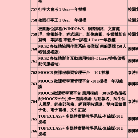
權
757
打字大會考 1 User一年授權
校園
758
校園打字王 1 User一年授權
校園
校園數位課程(WINDOWS、網際網路、文書處
759
理、簡報製作、程式設計、影像繪圖、多媒體影音
校園
剪輯…等課程 單套擇一課程)1 User一年授權
MCS2 多媒體協同作業系統 專業版 伺服器端 (50人
760
泰溥
帳號授權版)
MCS2 多媒體影音互動應用模組--5Users授權(須搭
761
泰溥
配伺服器端)
762
MOOCS 微課程學習管理平台 -- 10U授權
泰溥
MOOCS 微課程學習管理平台 -10U授權一年期維
763
泰溥
護
MOOCS微課程學習平台 應用模組—30U授權(須搭
配MOOCS平台) 擇一選購模組: 活動報名、師生個
764
泰溥
人履歷、師生部落格、網頁即時通訊、雙向回饋電
子化、電子書櫃、文件註記
TOP ECLASS+ 多媒體廣播教學系統-有線版-10U
765
泰溥
授權
TOP ECLASS+ 多媒體廣播教學系統-無線版-10U
766
泰溥
授權