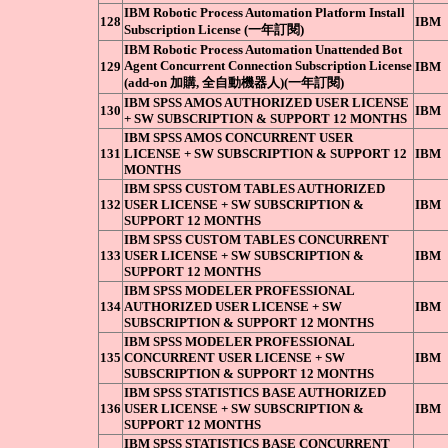
IBM Robotic Process Automation Platform Install
128
IBM
Subscription License (一年訂閱)
IBM Robotic Process Automation Unattended Bot
Agent Concurrent Connection Subscription License
129
IBM
(add-on 加購, 全自動機器人)(一年訂閱)
IBM SPSS AMOS AUTHORIZED USER LICENSE
130
IBM
+ SW SUBSCRIPTION & SUPPORT 12 MONTHS
IBM SPSS AMOS CONCURRENT USER
131
LICENSE + SW SUBSCRIPTION & SUPPORT 12
IBM
MONTHS
IBM SPSS CUSTOM TABLES AUTHORIZED
132
USER LICENSE + SW SUBSCRIPTION &
IBM
SUPPORT 12 MONTHS
IBM SPSS CUSTOM TABLES CONCURRENT
133
USER LICENSE + SW SUBSCRIPTION &
IBM
SUPPORT 12 MONTHS
IBM SPSS MODELER PROFESSIONAL
134
AUTHORIZED USER LICENSE + SW
IBM
SUBSCRIPTION & SUPPORT 12 MONTHS
IBM SPSS MODELER PROFESSIONAL
135
CONCURRENT USER LICENSE + SW
IBM
SUBSCRIPTION & SUPPORT 12 MONTHS
IBM SPSS STATISTICS BASE AUTHORIZED
136
USER LICENSE + SW SUBSCRIPTION &
IBM
SUPPORT 12 MONTHS
IBM SPSS STATISTICS BASE CONCURRENT