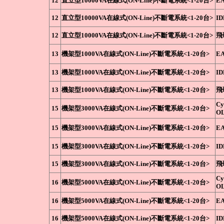
12
直立型10000VA在線式(ON-Line)不斷電系統<1-20台>
EA
12
直立型10000VA在線式(ON-Line)不斷電系統<1-20台>
ID
12
直立型10000VA在線式(ON-Line)不斷電系統<1-20台>
飛碟
13
機架型1000VA在線式(ON-Line)不斷電系統<1-20台>
EA
13
機架型1000VA在線式(ON-Line)不斷電系統<1-20台>
ID
13
機架型1000VA在線式(ON-Line)不斷電系統<1-20台>
飛碟
Cy
15
機架型3000VA在線式(ON-Line)不斷電系統<1-20台>
O
15
機架型3000VA在線式(ON-Line)不斷電系統<1-20台>
EA
15
機架型3000VA在線式(ON-Line)不斷電系統<1-20台>
ID
15
機架型3000VA在線式(ON-Line)不斷電系統<1-20台>
飛碟
Cy
16
機架型5000VA在線式(ON-Line)不斷電系統<1-20台>
O
16
機架型5000VA在線式(ON-Line)不斷電系統<1-20台>
EA
16
機架型5000VA在線式(ON-Line)不斷電系統<1-20台>
ID