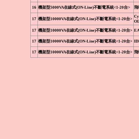
16
機架型5000VA在線式(ON-Line)不斷電系統<1-20台>
飛碟
Cy
17
機架型10000VA在線式(ON-Line)不斷電系統<1-20台>
O
17
機架型10000VA在線式(ON-Line)不斷電系統<1-20台>
EA
17
機架型10000VA在線式(ON-Line)不斷電系統<1-20台>
ID
17
機架型10000VA在線式(ON-Line)不斷電系統<1-20台>
飛碟