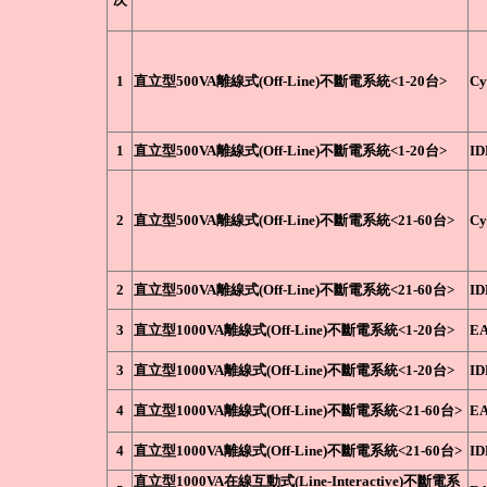
1
直立型500VA離線式(Off-Line)不斷電系統<1-20台>
Cy
1
直立型500VA離線式(Off-Line)不斷電系統<1-20台>
ID
2
直立型500VA離線式(Off-Line)不斷電系統<21-60台>
Cy
2
直立型500VA離線式(Off-Line)不斷電系統<21-60台>
ID
3
直立型1000VA離線式(Off-Line)不斷電系統<1-20台>
EA
3
直立型1000VA離線式(Off-Line)不斷電系統<1-20台>
ID
4
直立型1000VA離線式(Off-Line)不斷電系統<21-60台>
EA
4
直立型1000VA離線式(Off-Line)不斷電系統<21-60台>
ID
直立型1000VA在線互動式(Line-Interactive)不斷電系