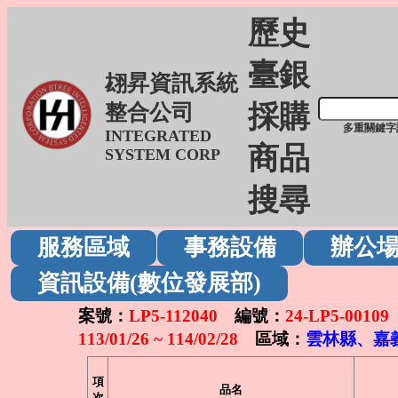
歷史
臺銀
翃昇資訊系統
採購
整合公司
多重關鍵字
INTEGRATED
商品
SYSTEM CORP
搜尋
服務區域
事務設備
辦公
資訊設備(數位發展部)
案號：
LP5-112040
編號：
24-LP5-00109
113/01/26 ~ 114/02/28
區域：
雲林縣、嘉義
項
品名
次