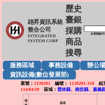
歷史
臺銀
翃昇資訊系統
採購
整合公司
多重關鍵字
INTEGRATED
商品
SYSTEM CORP
搜尋
服務區域
事務設備
辦公
資訊設備(數位發展部)
案號：
1130201
編號：
1130201-318
組
114/04/29
區域：
雲林縣、南投縣、嘉義縣
項
品名
次