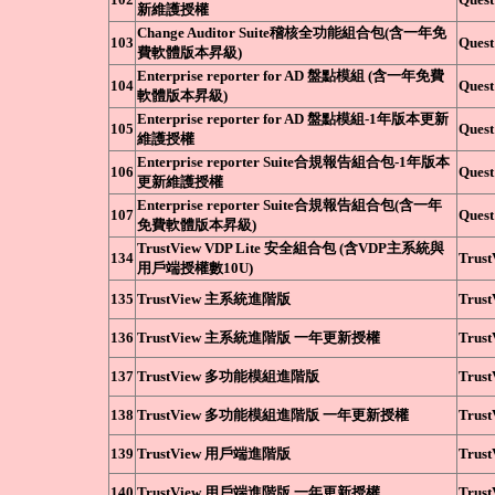
新維護授權
Change Auditor Suite稽核全功能組合包(含一年免
103
Quest
費軟體版本昇級)
Enterprise reporter for AD 盤點模組 (含一年免費
104
Quest
軟體版本昇級)
Enterprise reporter for AD 盤點模組-1年版本更新
105
Quest
維護授權
Enterprise reporter Suite合規報告組合包-1年版本
106
Quest
更新維護授權
Enterprise reporter Suite合規報告組合包(含一年
107
Quest
免費軟體版本昇級)
TrustView VDP Lite 安全組合包 (含VDP主系統與
134
Trust
用戶端授權數10U)
135
TrustView 主系統進階版
Trust
136
TrustView 主系統進階版 一年更新授權
Trust
137
TrustView 多功能模組進階版
Trust
138
TrustView 多功能模組進階版 一年更新授權
Trust
139
TrustView 用戶端進階版
Trust
140
TrustView 用戶端進階版 一年更新授權
Trust