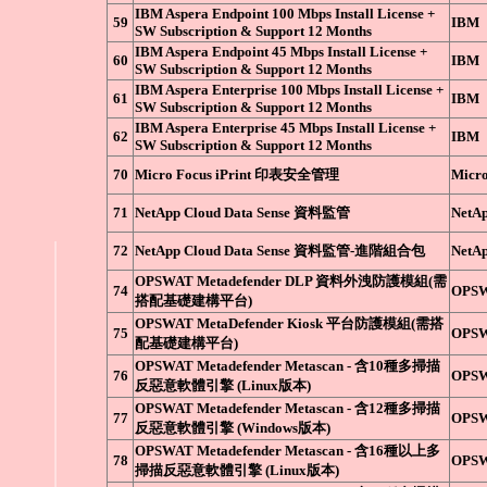
IBM Aspera Endpoint 100 Mbps Install License +
59
IBM
SW Subscription & Support 12 Months
IBM Aspera Endpoint 45 Mbps Install License +
60
IBM
SW Subscription & Support 12 Months
IBM Aspera Enterprise 100 Mbps Install License +
61
IBM
SW Subscription & Support 12 Months
IBM Aspera Enterprise 45 Mbps Install License +
62
IBM
SW Subscription & Support 12 Months
70
Micro Focus iPrint 印表安全管理
Micro
71
NetApp Cloud Data Sense 資料監管
NetA
72
NetApp Cloud Data Sense 資料監管-進階組合包
NetA
OPSWAT Metadefender DLP 資料外洩防護模組(需
74
OPS
搭配基礎建構平台)
OPSWAT MetaDefender Kiosk 平台防護模組(需搭
75
OPS
配基礎建構平台)
OPSWAT Metadefender Metascan - 含10種多掃描
76
OPS
反惡意軟體引擎 (Linux版本)
OPSWAT Metadefender Metascan - 含12種多掃描
77
OPS
反惡意軟體引擎 (Windows版本)
OPSWAT Metadefender Metascan - 含16種以上多
78
OPS
掃描反惡意軟體引擎 (Linux版本)