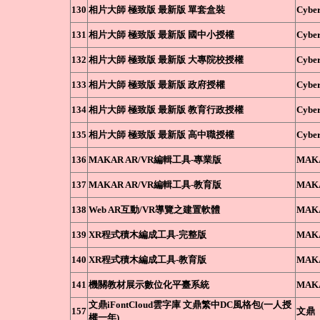
130
相片大師 極致版 最新版 單套盒裝
Cyber
131
相片大師 極致版 最新版 國中小授權
Cyber
132
相片大師 極致版 最新版 大專院校授權
Cyber
133
相片大師 極致版 最新版 政府授權
Cyber
134
相片大師 極致版 最新版 教育行政授權
Cyber
135
相片大師 極致版 最新版 高中職授權
Cyber
136
MAKAR AR/VR編輯工具-專業版
MAK
137
MAKAR AR/VR編輯工具-教育版
MAK
138
Web AR互動/VR導覽之建置軟體
MAK
139
XR程式積木編成工具-完整版
MAK
140
XR程式積木編成工具-教育版
MAK
141
機關教材展示數位化平臺系統
MAK
文鼎iFontCloud雲字庫 文鼎繁中DC風格包(一人授
157
文鼎
權一年)