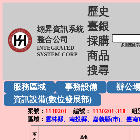
歷史
臺銀
翃昇資訊系統
採購
整合公司
多重關鍵字
INTEGRATED
商品
SYSTEM CORP
搜尋
服務區域
事務設備
辦公
資訊設備(數位發展部)
案號：
1130201
編號：
1130201-318
組
區域：
雲林縣、南投縣、嘉義縣(市)、臺南
項
品名
次