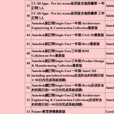
CC All Apps - Pro for teams政府版含無限圖庫 一年
35
Adob
訂閱 5人
CC All Apps - Pro for teams政府版含無限圖庫 三年
36
Adob
訂閱 5人
Autodesk新訂閱Single-User一年期-Architecture
42
Autod
Engineering & Construction Collection最新版
44
Autodesk新訂閱Single-User一年期-Civil 3D最新版
Autod
45
Autodesk新訂閱Single-User一年期-Revit最新版
Autod
Autodesk新訂閱Single-User三年期-BIM
48
Autod
Collaborate Pro最新版
Autodesk新訂閱Single-User三年期-Product Design
49
Autod
& Manufacturing Collection最新版
Autodesk續訂閱Single-User一年期-AutoCAD -
50
including specialized toolsets(必須於合約到期日前
Autod
1~90日內完成系統採購)
Autodesk續訂閱Single-User一年期-Revit(必須於合
51
Autod
約到期日前1~90日內完成系統採購)
Autodesk續訂閱Single-User三年期-Architecture
52
Engineering & Construction Collection(必須於合
Autod
約到期日前1~90日內完成系統採購)
53
Painter教育授權最新版
Corel